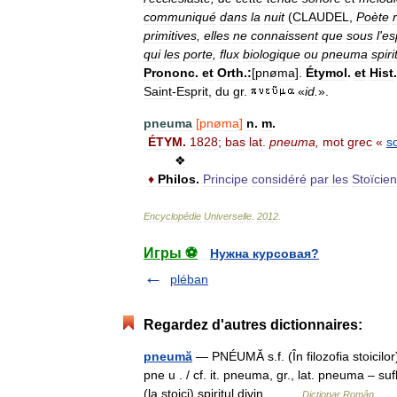
communiqué
dans
la
nuit
(
CLAUDEL
,
Poète
primitives
,
elles
ne
connaissent
que
sous
l
'
es
qui
les
porte
,
flux
biologique
ou
pneuma
spiri
Prononc
.
et
Orth
.
:
[
pnøma
].
Étymol
.
et
Hist
.
Saint
-
Esprit
,
du
gr
.
«
id
.
».
pneuma
[
pnøma
]
n
.
m
.
ÉTYM
.
1828
;
bas
lat
.
pneuma
,
mot
grec
«
so
❖
♦
Philos
.
Principe
considéré
par
les
Stoïcie
Encyclopédie
Universelle
.
2012
.
Игры ⚽
Нужна курсовая?
pléban
Regardez d'autres dictionnaires:
pneumă
— PNÉUMĂ s.f. (În filozofia stoicilor
pne u . / cf. it. pneuma, gr., lat. pneuma – 
(la stoici) spiritul divin… …
Dicționar Român