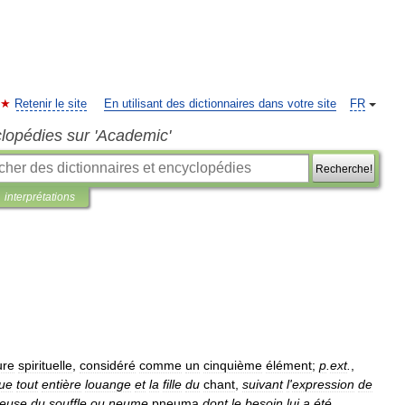
Retenir le site
En utilisant des dictionnaires dans votre site
FR
clopédies sur 'Academic'
Recherche!
interprétations
ure
spirituelle
,
considéré
comme
un
cinquième
élément
;
p
.
ext
.
,
ue
tout
entière
louange
et
la
fille
du
chant
,
suivant
l
'
expression
de
ieuse
du
souffle
ou
neume
pneuma
dont
le
besoin
lui
a
été