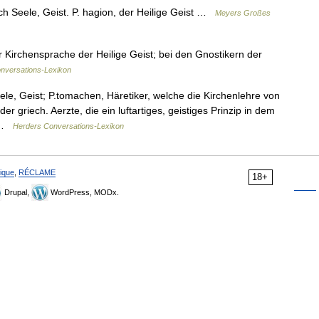
h Seele, Geist. P. hagion, der Heilige Geist …
Meyers Großes
r Kirchensprache der Heilige Geist; bei den Gnostikern der
onversations-Lexikon
le, Geist; P.tomachen, Häretiker, welche die Kirchenlehre von
der griech. Aerzte, die ein luftartiges, geistiges Prinzip in dem
… …
Herders Conversations-Lexikon
ique
,
RÉCLAME
18+
Drupal,
WordPress, MODx.