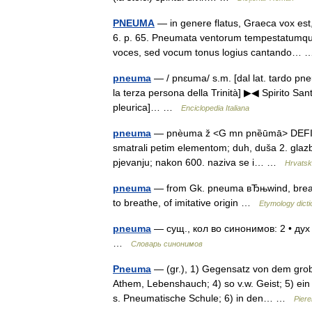
PNEUMA
— in genere flatus, Graeca vox est,
6. p. 65. Pneumata ventorum tempestatumque 
voces, sed vocum tonus logius cantando
pneuma
— / pnɛuma/ s.m. [dal lat. tardo pneuma
la terza persona della Trinità] ▶◀ Spirito Sant
pleurica]… …
Enciclopedia Italiana
pneuma
— pnèuma ž <G mn pnȅūmā> DEFINICIJA
smatrali petim elementom; duh, duša 2. glazb
pjevanju; nakon 600. naziva se i… …
Hrvatski
pneuma
— from Gk. pneuma вЂњwind, breath, 
to breathe, of imitative origin …
Etymology dicti
pneuma
— сущ., кол во синонимов: 2 • дух
…
Словарь синонимов
Pneuma
— (gr.), 1) Gegensatz von dem grob K
Athem, Lebenshauch; 4) so v.w. Geist; 5) ein
s. Pneumatische Schule; 6) in den… …
Piere