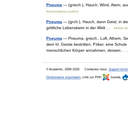
Pneuma
— (griech.), Hauch, Wind, Atem; auc
Konversations-Lexikon
Pneuma
— (grch.), Hauch, dann Geist; in de
göttliche Lebenskeim in der Welt …
Kleines K
Pneuma
— Pneuma, griech., Luft, Athem, See
dem hl. Geiste bestritten; P.tiker, eine Schule 
menschlichen Körper annahmen, dessen
© Academic, 2000-2026
Contactez-nous:
Support techn
Dictionnaires exportation
, créé sur PHP,
Joomla,