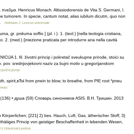
 πνεῦμα. Henricus Monach. Altissiodorensis de Vita S. Germani, l.
tumorem. In specie, cantum notat, alias iubilum dicutm, quo non
… …
Hofmann J. Lexicon universale
, gr. pnêuma soffio ] (pl. i ). 1. (teol.) [nella teologia cristiana,
o. 2. (med.) [iniezione praticata per introdurre aria nella cavità
 1. fil. životni princip i pokretač sveukupne prirode, stoici su
. pov. srednjovjekovni naziv za bujni motiv u gregorijanskom
 jezični portal
spirit,вЂќ from pnein to blow, to breathe, from PIE root *pneu
onary
 (136) • душа (59) Словарь синонимов ASIS. В.Н. Тришин. 2013
örperlichen; [221] 2) bes. Hauch, Luft, Gas, ätherischer Stoff; 3)
 thätiges Princip von geistiger Beschaffenheit in lebenden Wesen,
r's Universal-Lexikon