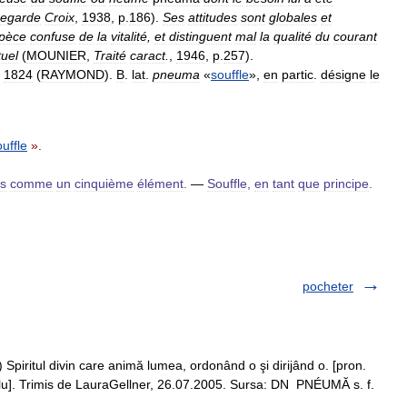
regarde
Croix
,
1938
,
p
.
186
).
Ses
attitudes
sont
globales
et
pèce
confuse
de
la
vitalité
,
et
distinguent
mal
la
qualité
du
courant
tuel
(
MOUNIER
,
Traité
caract
.
,
1946
,
p
.
257
).
1824
(
RAYMOND
).
B
.
lat
.
pneuma
«
souffle
»,
en
partic
.
désigne
le
uffle
».
ns
comme
un
cinquième
élément
.
—
Souffle
,
en
tant
que
principe
.
pocheter
) Spiritul divin care animă lumea, ordonând o şi dirijând o. [pron.
suflu]. Trimis de LauraGellner, 26.07.2005. Sursa: DN PNÉUMĂ s. f.