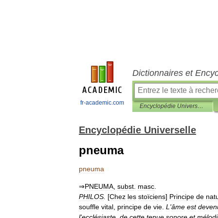
Dictionnaires et Ency
fr-academic.com
Encyclopédie Universelle
Encyclopédie Universelle
pneuma
pneuma
⇒
PNEUMA
,
subst
.
masc
.
PHILOS
.
[
Chez
les
stoïciens
]
Principe
de
nat
souffle
vital
,
principe
de
vie
.
L
'
âme
est
deven
l
'
ecclésiaste
,
de
cette
tenue
sonore
et
mélod